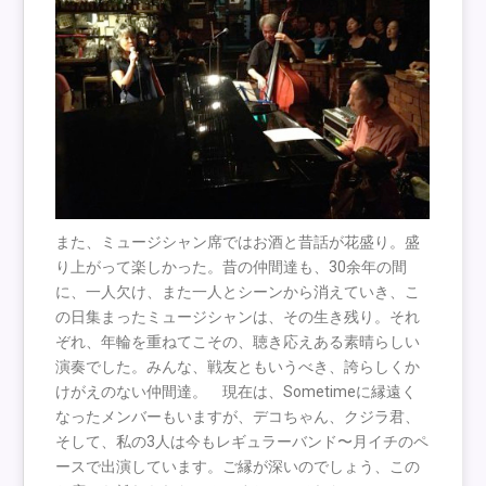
また、ミュージシャン席ではお酒と昔話が花盛り。盛
り上がって楽しかった。昔の仲間達も、30余年の間
に、一人欠け、また一人とシーンから消えていき、こ
の日集まったミュージシャンは、その生き残り。それ
ぞれ、年輪を重ねてこその、聴き応えある素晴らしい
演奏でした。みんな、戦友ともいうべき、誇らしくか
けがえのない仲間達。 現在は、Sometimeに縁遠く
なったメンバーもいますが、デコちゃん、クジラ君、
そして、私の3人は今もレギュラーバンド〜月イチのペ
ースで出演しています。ご縁が深いのでしょう、この