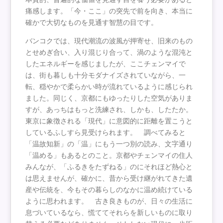
痛感します。「今・ここ」の突先で前を向き、本当に
確かで大切なものを見通す智慧の目です。
バンコクでは、現代潮流の波風が押寄せ、旧来のもの
とせめぎ合い、入り混じり合って、渦のような混沌と
したエネルギーを感じましたが、ここチェンマイで
は、街も暮しも十分モダナイズされていながら、一
転、穏やかで柔らかい時が流れているように感じられ
ました。同じく、京都にもゆったりした空気がありま
すが、あっちはもっと洗練され、しかも、したたか。
東京に象徴される「現代」に意図的に距離を置こうと
しているふしすら見受けられます。 調べてみると
「温故知新」の「温」にもう一つ別の読み、文字通り
「温める」もあるとのこと。京都やチェンマイの住人
みんなが、「ふるきをたずねる」のにそれほど熱心と
は思えませんが、確かに、昔から受け継がれてきた遺
産や伝統を、今もその暮らしのなかに温め続けている
ように思われます。 古き良きものが、日々の生活に
息づいているなら、慌ててそれらを新しいものに取り