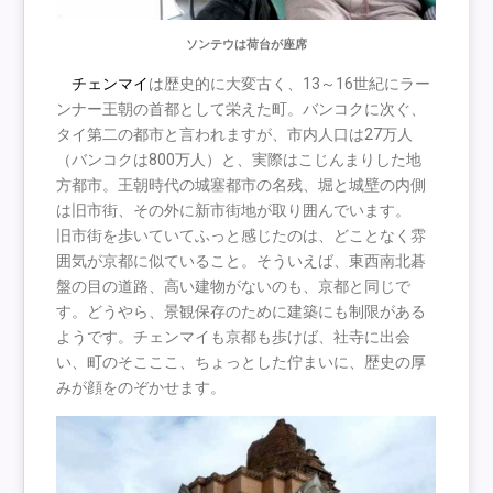
ソンテウは荷台が座席
チェンマイ
は歴史的に大変古く、13～16世紀にラー
ンナー王朝の首都として栄えた町。バンコクに次ぐ、
タイ第二の都市と言われますが、市内人口は27万人
（バンコクは800万人）と、実際はこじんまりした地
方都市。王朝時代の城塞都市の名残、堀と城壁の内側
は旧市街、その外に新市街地が取り囲んでいます。
旧市街を歩いていてふっと感じたのは、どことなく雰
囲気が京都に似ていること。そういえば、東西南北碁
盤の目の道路、高い建物がないのも、京都と同じで
す。どうやら、景観保存のために建築にも制限がある
ようです。チェンマイも京都も歩けば、社寺に出会
い、町のそこここ、ちょっとした佇まいに、歴史の厚
みが顔をのぞかせます。