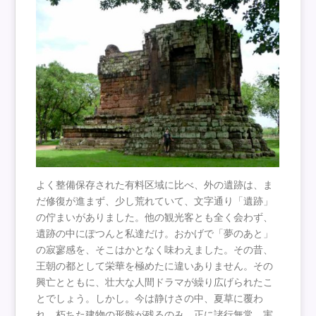
よく整備保存された有料区域に比べ、外の遺跡は、ま
だ修復が進まず、少し荒れていて、文字通り「遺跡」
の佇まいがありました。他の観光客とも全く会わず、
遺跡の中にぽつんと私達だけ。おかげで「夢のあと」
の寂寥感を、そこはかとなく味わえました。その昔、
王朝の都として栄華を極めたに違いありません。その
興亡とともに、壮大な人間ドラマが繰り広げられたこ
とでしょう。しかし。今は静けさの中、夏草に覆わ
れ、朽ちた建物の形骸が残るのみ。正に諸行無常。実