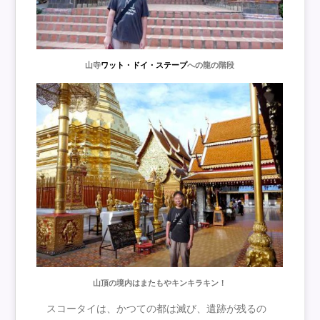
山寺
ワット・ドイ・ステープ
への龍の階段
山頂の境内はまたもやキンキラキン！
スコータイは、かつての都は滅び、遺跡が残るの