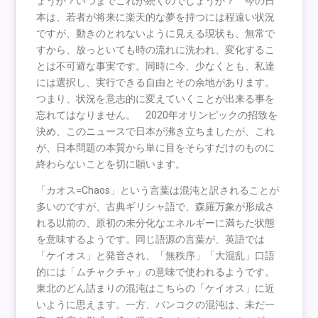
ょうか？いつまでこれが続くのでしょうか？ 今の日
本は、若者が将来に楽天的な夢を持つには程遠い状況
ですが、動きのとれないように見える現状も、無常で
すから、放っといても時の流れに洗われ、変化するこ
とは不可避な事実です。同時に今、少なくとも、私達
には選択し、実行できる自由とその余地があります。
つまり、状況を意志的に変えていくことが出来る事を
忘れてはなりません。 2020年オリンピックの招致を
決め、このニュースで日本が沸き立ちましたが、これ
が、日本問題の本質から単に目をそらすだけのものに
終わらないことを切に願います。
「カオス=Chaos」という言葉は混沌と訳されることが
多いのですが、古典ギリシャ語で、森羅万象が形成さ
れる以前の、原初の未分化なエネルギーに満ちた状態
を意味するようです。同じ語源の言葉が、英語では
「ケイオス」と発音され、「無秩序」「大混乱」口語
的には「ムチャクチャ」の意味で使われるようです。
東北のどん詰まりの混沌はこちらの「ケイオス」に近
いように思えます。一方、バンコクの混沌は、未だ一