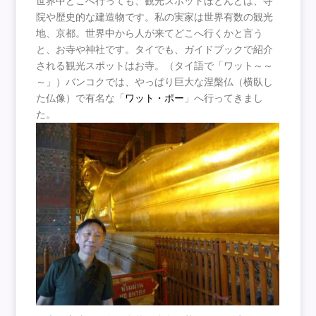
世界中どこへ行っても、観光スポットほとんどは、寺
院や歴史的な建造物です。私の実家は世界有数の観光
地、京都。世界中から人が来てどこへ行くかと言う
と、お寺や神社です。タイでも、ガイドブックで紹介
される観光スポットはお寺。（タイ語で「ワット～～
～」）バンコクでは、やっぱり巨大な涅槃仏（横臥し
た仏像）で有名な「
ワット・ポー
」へ行ってきまし
た。