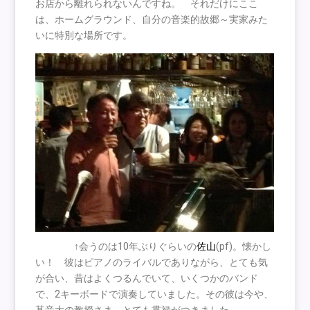
お店から離れられないんですね。 それだけにここ
は、ホームグラウンド、自分の音楽的故郷～実家みた
いに特別な場所です。
↑会うのは10年ぶりぐらいの
佐山
(pf)。懐かし
い！ 彼はピアノのライバルでありながら、とても気
が合い、昔はよくつるんでいて、いくつかのバンド
で、2キーボードで演奏していました。その彼は今や、