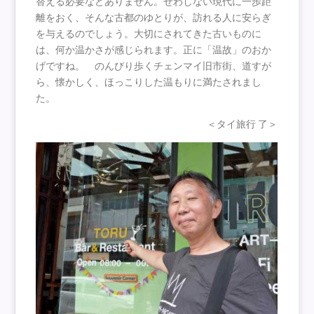
替える必要などありません。せわしない現代に一歩距
離をおく、そんな古都のゆとりが、訪れる人に安らぎ
を与えるのでしょう。大切にされてきた古いものに
は、何か温かさが感じられます。正に「温故」のおか
げですね。 のんびり歩くチェンマイ旧市街、道すが
ら、懐かしく、ほっこりした温もりに満たされまし
た。
＜タイ旅行 了＞