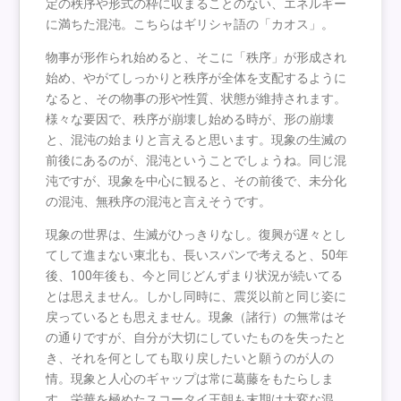
定の秩序や形式の枠に収まることのない、エネルギー
に満ちた混沌。こちらはギリシャ語の「カオス」。
物事が形作られ始めると、そこに「秩序」が形成され
始め、やがてしっかりと秩序が全体を支配するように
なると、その物事の形や性質、状態が維持されます。
様々な要因で、秩序が崩壊し始める時が、形の崩壊
と、混沌の始まりと言えると思います。現象の生滅の
前後にあるのが、混沌ということでしょうね。同じ混
沌ですが、現象を中心に観ると、その前後で、未分化
の混沌、無秩序の混沌と言えそうです。
現象の世界は、生滅がひっきりなし。復興が遅々とし
てして進まない東北も、長いスパンで考えると、50年
後、100年後も、今と同じどんずまり状況が続いてる
とは思えません。しかし同時に、震災以前と同じ姿に
戻っているとも思えません。現象（諸行）の無常はそ
の通りですが、自分が大切にしていたものを失ったと
き、それを何としても取り戻したいと願うのが人の
情。現象と人心のギャップは常に葛藤をもたらしま
す。栄華を極めたスコータイ王朝も末期は大変な混