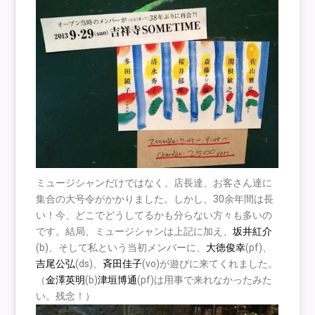
ミュージシャンだけではなく、店長達、お客さん達に
集合の大号令がかかりました。しかし、30余年間は長
い！今、どこでどうしてるかも分らない方々も多いの
です。結局、ミュージシャンは上記に加え、
坂井紅介
(b)、そして私という当初メンバーに、
大徳俊幸
(pf)、
吉尾公弘
(ds)、
斉田佳子
(vo)が遊びに来てくれました。
（
金澤英明
(b)
津垣博通
(pf)は用事で来れなかったみた
い。残念！）