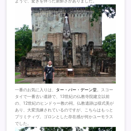
ようで、驚きを伴った新鮮さがありました。
一番のお気に入りは、
ター・パー・デーン堂
。スコー
タイで一番古い遺跡で、13世紀の仏教寺院建立以前
の、12世紀のヒンドゥー教の祠。仏教遺跡は様式美が
あり、大変洗練されているのですが、こちらはもっと
プリミティヴ。ゴロンとした存在感が何かユーモラス
でした。