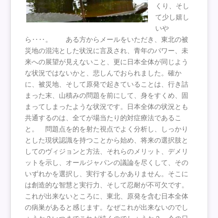
くり、そし
て少し嬉し
いや
ら‥‥。 ある方からメールをいただき、東北の被
災地の混沌とした状況に言及され、青年のパワー、未
来への展望が見えないこと、更に日本全体が同じよう
な状況ではないかと、悲しんでおられました。確か
に、被災地、そして原発で起きていることは、行き詰
まった末、山積みの問題を前にして、身をすくめ、固
まってしまったような状況です。日本全体の状況とも
共通するのは、全てが場当たり的対症療法であるこ
と。 問題点を的を射た視点でよく分析し、しっかり
とした現状認識を持つことから始め、将来の選択肢と
してのヴィジョンと方法、それらのメリット、デメリ
ットを示し、オールジャパンの議論を尽くして、その
いずれかを選択し、実行するしかありません。そこに
は創造的な智慧と実行力、そして忍耐が不可欠です。
これが出来ないところに、東北、原発を含む日本全体
の病巣があると感じます。なぜこれが出来ないのでし