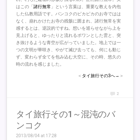
はこの「
諸行無常
」という言葉は、重要な教えを内包
した仏教用語です。バンコクのピカピカのお寺ではは
なく、崩れかけたお寺の残骸に囲まれ、諸行無常を実
感するとは、逆説的ですね。想いを巡らせながら上を
見上げると、ゆったりと流れるポワンとした雲と、突
き抜けるような青空が広がっていました。地上では一
つの文明が華咲き、やがて滅び去っても、何にも動じ
ず、変わらず全てを包み込む大空に、その時、悠久の
時の流れを感じました。
＜
タイ旅行その3へ→
＞
2
タイ旅行その1～混沌のバ
ンコク
2013/08/04 at 17:28