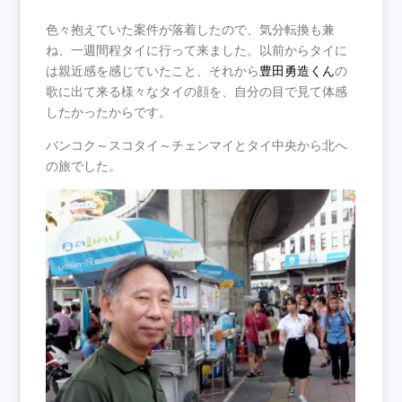
色々抱えていた案件が落着したので、気分転換も兼
ね、一週間程タイに行って来ました。以前からタイに
は親近感を感じていたこと、それから
豊田勇造くん
の
歌に出て来る様々なタイの顔を、自分の目で見て体感
したかったからです。
バンコク～スコタイ～チェンマイとタイ中央から北へ
の旅でした。