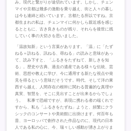
み。現代と繋がりが途切れています。しかし、チェン
マイや京都は幾多の激動を乗り越え、街と人々の暮し
は今も連綿と続いています。古都たる所以ですね。京
都生まれの私は、チェンマイに何かしら親近感を感じ
るとともに、古き良きものが残り、それらを後世に残
していく事の大切さを思いました。
「温故知新」という言葉があります。「温」に「たず
ねる＝訪ねる、訊ねる、尋ねる」の読みと意味があっ
て、読み下すと、「ふるきをたずねて、新しきを知
る」。歴史や古典、過去の遺産である様々な伝統、芸
術、思想や教えに学び、今に通用する新たな視点や発
見を得るという意味だそうです。時代、そして洋の東
西すら越え、人間存在の根幹に関わる普遍的な真理や
真実、智慧を、そこに見出すことが出来るからでしょ
う。 私事で恐縮ですが、表現に携わる者の端くれで
すから、私も「ふるきをたずね」ようと、頻繁にクラ
シックのコンサートや美術館に出掛けます。何百年も
昔、ヨーロッパで創作された作品なのに、現代の日本
人である私の心に、今、瑞々しい感動が湧き上がりま