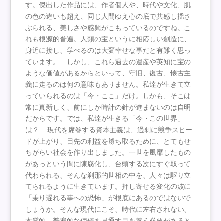
す。傑出した作品には、作者個人や、時代や文化、肌
の色の違いも超え、同じ人間ゆえ心の底で共感し揺さ
ぶられる、美しさや感興がこもっているのですね。こ
れも根源的普遍。人類の宝というに相応しい創造に、
身近に接し、学べるのは大変幸せな事だと有難く思っ
ています。 しかし、これら過去の遺産や英知に宝の
ような価値があるからといって、守旧、復古、懐古主
義に走るのは何の意味もありません。私達が生きて立
っていられるのは「今・ここ」だけ。しかも、そこは
常に真新しく、前にしか時計の針が進まないのは自明
だからです。では、私達が生きる「今・この世界」
は？ 現代を席巻する資本主義は、過剰に競争スピー
ドが上がり、目先の利益を勝ち取るために、とてもせ
ちがらい社会を作り出しました。一世を風靡したもの
があっという間に陳腐化し、台頭する次にすぐ取って
代わられる、そんな刹那的世相の中を、人々は駆り立
てられるように生きています。押し寄せる変化の波に
「乗り遅れる事への恐怖」が根底にあるのではないで
しょうか。そんな現代にこそ、時代に左右されない、
本質的、普遍的な価値を見通す目を養う必要があると