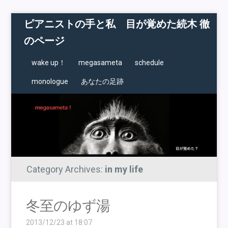
ピアニストの手と私 目が覚めた続木 徹
のページ
wake up！
megasameta
schedule
monologue
あなたの足跡
Category Archives:
in my life
冬至のゆず湯
2013/12/23 at 18:07