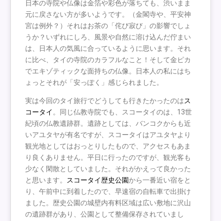
日本の寺院や仏像は金箔や彩色が落ちても、渋いまま
元に戻さない方が多いようです。（金閣寺や、平安神
宮は例外？）それはお茶の「侘び寂び」の影響でしょ
うか？いずれにしろ、風景や自然に溶け込んだ佇まい
は、日本人の気風に合っているように思います。それ
に比べ、タイの寺院のカラフルなこと！そして金ピカ
でエキゾティックな面持ちの仏像。日本人の私にはち
ょっとそれが「安っぽく」感じられました。
実は今回のタイ旅行でどうしても行きたかったのは
ス
コータイ
。同じ仏教寺院でも、スコータイのは、13世
紀頃の仏教遺跡群。遺跡としては、バンコクからも近
いアユタヤが有名ですが、スコータイはアユタヤより
観光地としてはおっとりしたもので、アクセスもあま
り良くありません。平日に行ったのですが、観光客も
少なく閑散としていました。それがかえって良かった
と思います。
スコータイ歴史公園
から一番近い宿をと
り、午前中に到着したので、早速宿の自転車で出掛け
ました。歴史公園の城壁内有料区域は広い敷地に沢山
の遺跡群があり、公園として整備保存されていまし