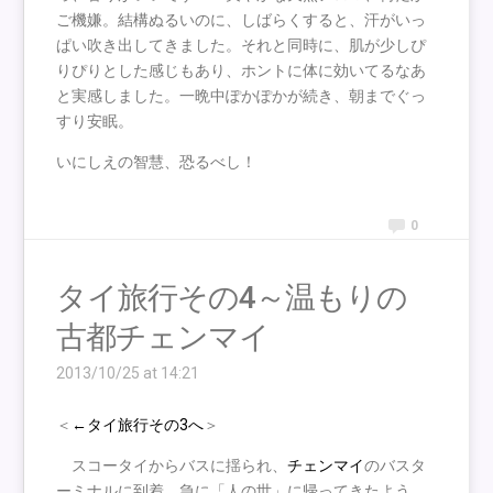
ご機嫌。結構ぬるいのに、しばらくすると、汗がいっ
ぱい吹き出してきました。それと同時に、肌が少しぴ
りぴりとした感じもあり、ホントに体に効いてるなあ
と実感しました。一晩中ぽかぽかが続き、朝までぐっ
すり安眠。
いにしえの智慧、恐るべし！
0
タイ旅行その4～温もりの
古都チェンマイ
2013/10/25 at 14:21
＜
←タイ旅行その3へ
＞
スコータイからバスに揺られ、
チェンマイ
のバスタ
ーミナルに到着。急に「人の世」に帰ってきたよう