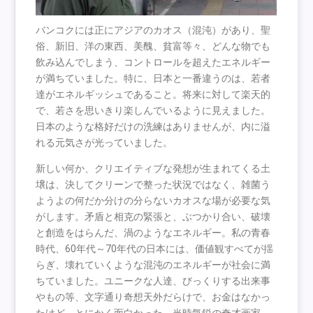
バンコクには正にアジアのカオス（混沌）があり、聖
俗、新旧、洋の東西、美醜、貧富等々、どんな物でも
飲み込んでしまう、コントロールを超えたエネルギー
が満ちていました。特に、日本と一番違うのは、若者
達がエネルギッシュであること。将来に対して楽天的
で、若さを思いきり楽しんでいるように見えました。
日本のような格好だけの洗練はありませんが、内に溢
れる元気さが光っていました。
新しい何か、クリエイティブな発想が生まれてくる土
壌は、決してクリーンで整った状況ではなく、雑菌う
ようよの何だか分けの分らないカオスな場が必要な気
がします。矛盾と相克の緊張と、ぶつかり合い、破壊
と創造をはらんだ、渦のようなエネルギー。私の青春
時代、60年代～70年代の日本には、価値観すべてが揺
らぎ、壊れていくような混沌のエネルギーが社会に満
ちていました。ユニークな人達、びっくりする出来事
やもの等、文字通り奇想天外だらけで、お金はなかっ
たけど、とにかく面白かった。当時気鋭の奇才画家、