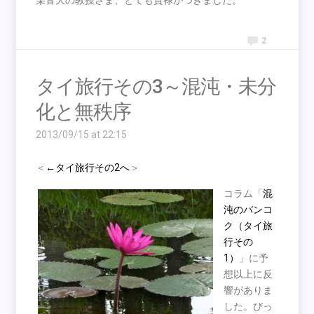
某音大の教授さま、とても貫禄がつきました。
2
タイ旅行その3～混沌・未分
化と無秩序
2013/09/15 at 22:15
＜
←タイ旅行その2へ
＞
コラム「
混
沌のバンコ
ク（タイ旅
行その
1）
」に予
想以上に反
響がありま
した。びっ