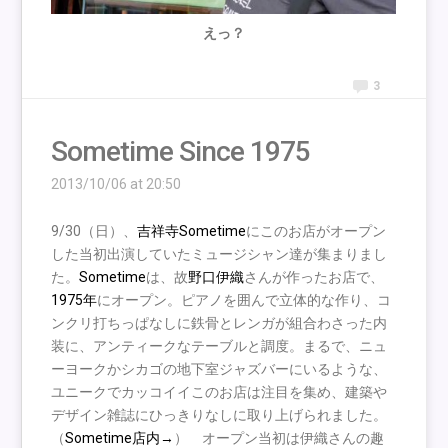
えっ？
3
Sometime Since 1975
2013/10/06 at 20:50
9/30（日）、
吉祥寺Sometime
にこのお店がオープン
した当初出演していたミュージシャン達が集まりまし
た。
Sometime
は、故
野口伊織
さんが作ったお店で、
1975年
にオープン。ピアノを囲んで立体的な作り、コ
ンクリ打ちっぱなしに鉄骨とレンガが組合わさった内
装に、アンティークなテーブルと調度。まるで、ニュ
ーヨークかシカゴの地下室ジャズバーにいるような、
ユニークでカッコイイこのお店は注目を集め、建築や
デザイン雑誌にひっきりなしに取り上げられました。
（
Sometime店内→
） オープン当初は伊織さんの趣