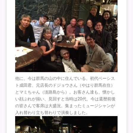
他に、今は群馬の山の中に住んでいる、初代ベーシス
ト成田君、元店長のドジョウさん（やはり群馬在住）
とマミちゃん（淡路島から）。お客さん達も、懐かし
い顔ぶれが揃い、見回すと当時は20代、今は還暦前後
の皆さんで客席は大盛況。集まったミュージシャンが
入れ替わり立ち替わりで演奏しました。