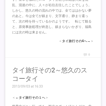
乱、混迷の中に、人々が右往左往したことでしょう。
しかし、悠久の時の流れの中では、全てははかない夢
のあと。今は全てが鎮まり、文字通り、静まり還っ
て、次の時を待っているかのようです。 転じて観る
と、原発事故処理が終息し、鎮まらないかぎり、福島
には次の時は来ません。
＜
タイ旅行その4へ→
＞
0
タイ旅行その2～悠久のス
コータイ
2013/09/03 at 16:33
＜
←タイ旅行その１へ
＞