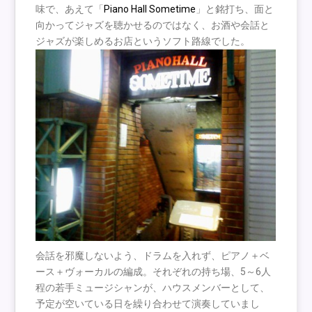
味で、あえて「
Piano Hall Sometime
」と銘打ち、面と
向かってジャズを聴かせるのではなく、お酒や会話と
ジャズが楽しめるお店というソフト路線でした。
会話を邪魔しないよう、ドラムを入れず、ピアノ＋ベ
ース＋ヴォーカルの編成。それぞれの持ち場、5～6人
程の若手ミュージシャンが、ハウスメンバーとして、
予定が空いている日を繰り合わせて演奏していまし