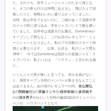
た。そのうち、若手ミュージシャンのたまり場とな
り、オフの夜も行けば仲間に会えるし、飛び入りで演
奏したりと、毎晩わいわい盛り上がっていました。
当時、私は学生でもないのに、ご縁があって成蹊大学
のジャズ研に潜り込み、学生ジャズバンドで腕を磨い
ていました。吉祥寺は成蹊大のお膝元、Sometimeが
オープンして間もなく、このお店のレギュラー・ミュ
ージシャンとなりました。私のプロ活動のスタート時
期とも重なります。 以来、お店も、私のジャズ歴も
38年！ 今ではSometimeは指折りの老舗ジャズ・ラ
イブハウス。私といえば、「ベテラン」と言われる歳
に。
いくらジャズ界が狭いと言っても、何か企画がない
と、偶然オープン当初のメンバーが集まるなんてこと
はありません。あの頃のレギュラーの内、
佐山雅弘
(
pf)
関根敏行
(pf)
斉藤クジラ
(b)
桜井郁雄
(b)
多田鏡子
(vo)
清水秀子
(vo)という当時の編成2組分のミュージシ
ャンが、ハウスバンドとなり、