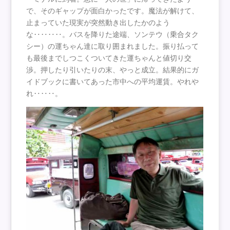
で、そのギャップが面白かったです。魔法が解けて、
止まっていた現実が突然動き出したかのよう
な‥‥‥‥。バスを降りた途端、ソンテウ（乗合タク
シー）の運ちゃん達に取り囲まれました。振り払って
も最後までしつこくついてきた運ちゃんと値切り交
渉。押したり引いたりの末、やっと成立。結果的にガ
イドブックに書いてあった市中への平均運賃。やれや
れ‥‥‥。