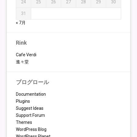
24
25
26
27
28
29
30
31
« 7月
Rink
Cafe Verdi
進々堂
ブログロール
Documentation
Plugins
Suggest Ideas
Support Forum
Themes
WordPress Blog
WordPress Planet