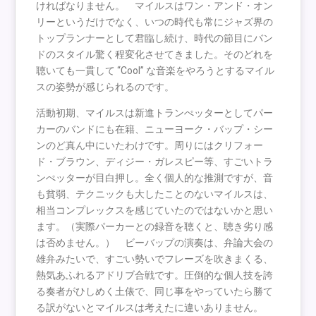
ければなりません。 マイルスはワン・アンド・オン
リーというだけでなく、いつの時代も常にジャズ界の
トップランナーとして君臨し続け、時代の節目にバン
ドのスタイル驚く程変化させてきました。そのどれを
聴いても一貫して “Cool” な音楽をやろうとするマイル
スの姿勢が感じられるのです。
活動初期、マイルスは新進トランぺッターとしてパー
カーのバンドにも在籍、ニューヨーク・バップ・シー
ンのど真ん中にいたわけです。周りにはクリフォー
ド・ブラウン、ディジー・ガレスピー等、すごいトラ
ンぺッターが目白押し。全く個人的な推測ですが、音
も貧弱、テクニックも大したことのないマイルスは、
相当コンプレックスを感じていたのではないかと思い
ます。（実際パーカーとの録音を聴くと、聴き劣り感
は否めません。） ビーバップの演奏は、弁論大会の
雄弁みたいで、すごい勢いでフレーズを吹きまくる、
熱気あふれるアドリブ合戦です。圧倒的な個人技を誇
る奏者がひしめく土俵で、同じ事をやっていたら勝て
る訳がないとマイルスは考えたに違いありません。