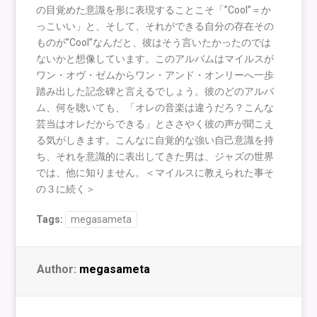
の目覚めた意識を形に表現することこそ「”Cool”＝か
っこいい」と、そして、それができる自分の存在その
ものが”Cool”なんだと、彼はそう言いたかったのでは
ないかと想像しています。このアルバムはマイルスが
ワン・オヴ・ゼムからワン・アンド・オンリーへ一歩
踏み出した記念碑と言えるでしょう。彼のどのアルバ
ム、何を聴いても、「オレの音楽は違うだろ？こんな
芸当はオレだからできる」とささやく彼の声が聞こえ
る気がしきます。こんなに自覚的な強い自己意識を持
ち、それを意識的に表出してきた男は、ジャズの世界
では、他に知りません。＜マイルスに教えられた事そ
の３に続く＞
Tags:
megasameta
Author:
megasameta