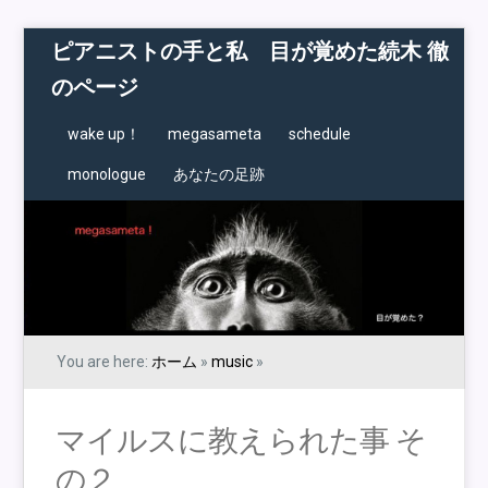
ピアニストの手と私 目が覚めた続木 徹
のページ
wake up！
megasameta
schedule
monologue
あなたの足跡
You are here:
ホーム
»
music
»
マイルスに教えられた事 そ
の２