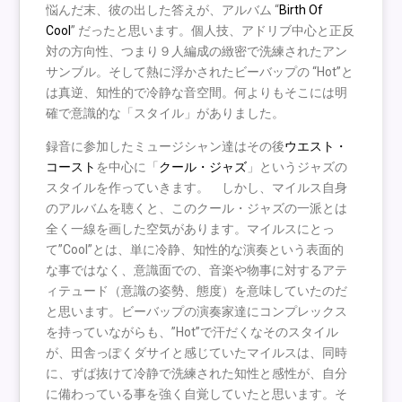
悩んだ末、彼の出した答えが、アルバム “
Birth Of
Cool
” だったと思います。個人技、アドリブ中心と正反
対の方向性、つまり９人編成の緻密で洗練されたアン
サンブル。そして熱に浮かされたビーバップの “Hot”と
は真逆、知性的で冷静な音空間。何よりもそこには明
確で意識的な「スタイル」がありました。
録音に参加したミュージシャン達はその後
ウエスト・
コースト
を中心に「
クール・ジャズ
」というジャズの
スタイルを作っていきます。 しかし、マイルス自身
のアルバムを聴くと、このクール・ジャズの一派とは
全く一線を画した空気があります。マイルスにとっ
て”Cool”とは、単に冷静、知性的な演奏という表面的
な事ではなく、意識面での、音楽や物事に対するアテ
ィテュード（意識の姿勢、態度）を意味していたのだ
と思います。ビーバップの演奏家達にコンプレックス
を持っていながらも、”Hot”で汗だくなそのスタイル
が、田舎っぽくダサイと感じていたマイルスは、同時
に、ずば抜けて冷静で洗練された知性と感性が、自分
に備わっている事を強く自覚していたと思います。そ