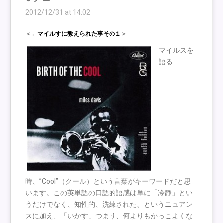
2012/12/31 at 14:02
＜
←マイルすに教えられた事その１
＞
マイルスを
語る
時、”Cool”（クール）という言葉がキーワードだと思
います。この英単語の口語的語感は単に「冷静」とい
うだけでなく、知性的、洗練された、というニュアン
スに加え、「いかす」つまり、何よりもかっこよくな