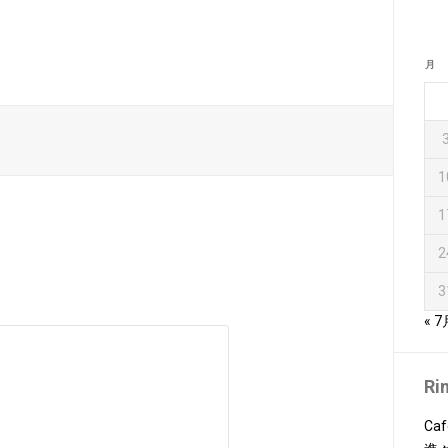
月
1
1
2
3
« 7
Ri
Caf