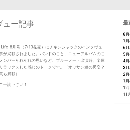
ンタヴュー記事
最
8
7
zz Life 8月号（7/13発売）にチキンシャックのインタヴュ
6
事が掲載されました。バンドのこと、ニューアルバムのこ
5
メンバーそれぞれの思いなど、ブルーノート出演時、楽屋
4
リラックスした感じのトークです。（オッサン達の勇姿？
3
真も満載）
2
1
ご一読下さい！
1
1