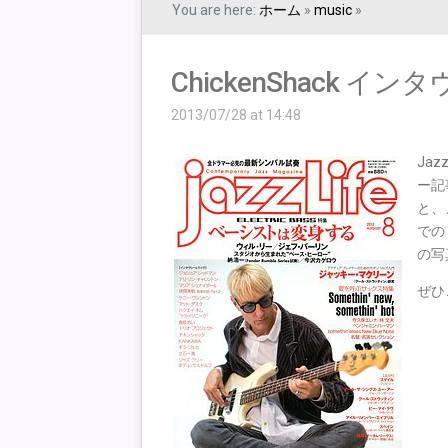
You are here:
ホーム
»
music
»
ChickenShack イ
2013/07/28 at 14:48
Ja
ー記
と、
での
の写
ぜひ