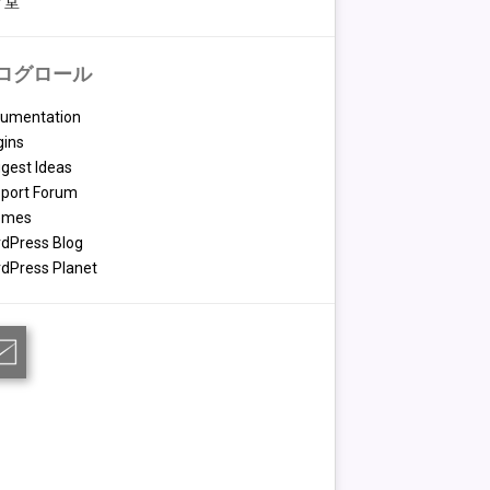
々堂
ログロール
umentation
gins
gest Ideas
port Forum
emes
dPress Blog
dPress Planet