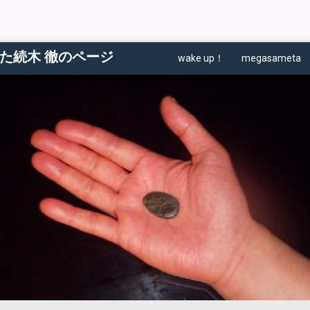
た続木 徹のページ
wake up！
megasameta