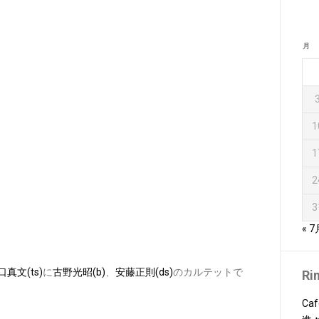
月
1
1
2
3
« 7
口真文(ts)
に
古野光昭(b)
、
安藤正則(ds)
のカルテットで
Ri
Caf