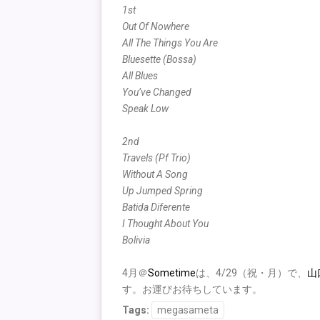
1st
Out Of Nowhere
All The Things You Are
Bluesette (Bossa)
All Blues
You’ve Changed
Speak Low
2nd
Travels (Pf Trio)
Without A Song
Up Jumped Spring
Batida Diferente
I Thought About You
Bolivia
4月＠
Sometime
は、4/29（祝・月）で、
山
す。お運びお待ちしています。
Tags:
megasameta