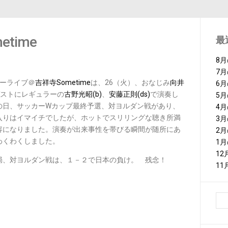
etime
最
8
7
ダーライブ＠
吉祥寺Sometime
は、26（火）、おなじみ
向井
6
ストにレギュラーの
古野光昭(b)
、
安藤正則(ds)
で演奏し
5
の日、サッカーWカップ最終予選、対ヨルダン戦があり、
4
入りはイマイチでしたが、ホットでスリリングな聴き所満
3
容になりました。演奏が出来事性を帯びる瞬間が随所にあ
2
わくわくしました。
1
1
局、対ヨルダン戦は、１－２で日本の負け。 残念！
1