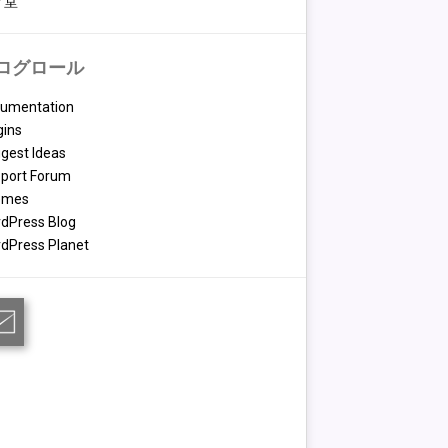
々堂
ログロール
umentation
gins
gest Ideas
port Forum
emes
dPress Blog
dPress Planet