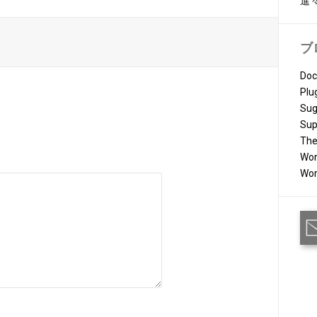
進
ブ
Doc
Plu
Sug
Sup
Th
Wor
Wor