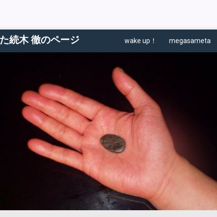
た続木 徹のページ
wake up！
megasameta