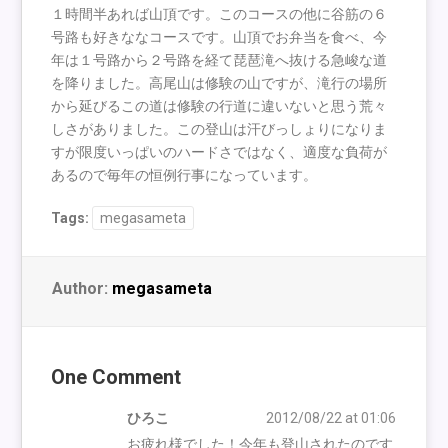
１時間半あれば山頂です。このコースの他に谷筋の６
号路も好きななコースです。山頂でお弁当を食べ、今
年は１号路から２号路を経て琵琶滝へ抜ける急峻な道
を降りました。高尾山は修験の山ですが、滝行の場所
から延びるこの道は修験の行道に違いないと思う荒々
しさがありました。この登山は汗びっしょりになりま
すが限度いっぱいのハードさではなく、適度な負荷が
あるので毎年の恒例行事になっています。
Tags:
megasameta
Author:
megasameta
One Comment
ひろこ
2012/08/22 at 01:06
お疲れ様でした！今年も登山されたのです