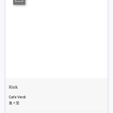
Rink
Cafe Verdi
進々堂