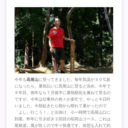
今年も
高尾山
に登ってきました。毎年気温が３０℃超
になったら、暑気払いに高尾山に登ると決め、今年で
６年目。例年なら７月後半に暑熱順化を兼ねて登るの
ですが、今年は仕事外の色々が多忙で、やっと今日叶
いました。今朝起きたら朝から晴れて暑かったので
「よし、行こう！」と出掛け、小一時間で高尾山口に
到着。昨年に引き続き２回目の稲荷山コース。これは
尾根道。風が吹くので中々快適です。休憩も入れて約