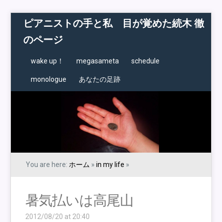
ピアニストの手と私 目が覚めた続木 徹
のページ
wake up！
megasameta
schedule
monologue
あなたの足跡
You are here:
ホーム
»
in my life
»
暑気払いは高尾山
2012/08/20 at 20:40