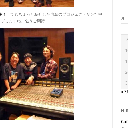
事終了
」でもちょっと紹介した内緒のプロジェクトが進行中
月
ップしますね。乞うご期待！
1
1
2
3
« 7
Ri
Caf