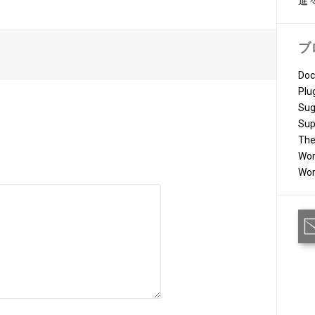
進
ブ
Doc
Plu
Sug
Sup
Th
Wor
Wor