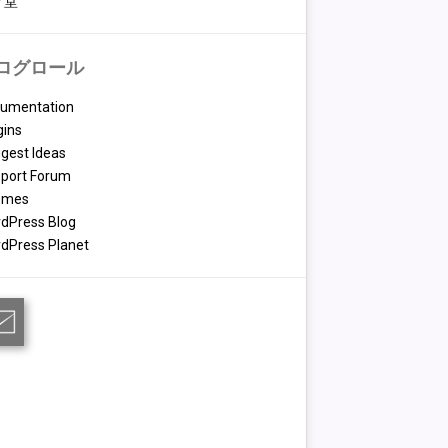
々堂
ログロール
umentation
gins
gest Ideas
port Forum
emes
dPress Blog
dPress Planet