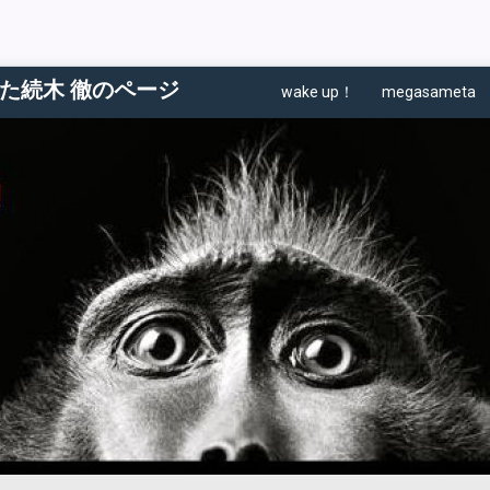
た続木 徹のページ
wake up！
megasameta