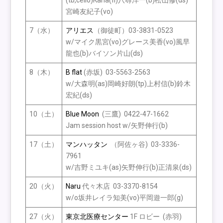
(tb,cello)Kana(fl)八尋洋一(b)松山修(ds)
宮崎友紀子(vo)
7（水）
アリエス
（御徒町）03-3831-0523
w/マイク黒宮(vo)グレース美香(vo)風早
龍也(b)バイソン片山(ds)
8（木）
B flat
(赤坂) 03-5563-2563
w/大森明(as)岡崎好朗(tp)上村信(b)鈴木
宏紀(ds)
10（土）
Blue Moon
(三鷹) 0422-47-1662
Jam session host w/矢野伸行(b)
17（土）
マンハッタン
（阿佐ヶ谷) 03-3336-
7961
w/吉野ミユキ(as)矢野伸行(b)正清泉(ds)
20（火）
Naru
代々木店 03-3370-8154
w/o坂井レイラ知美(vo)平岡遊一郎(g)
27（火）
東京北医療センター
1F ロビー (赤羽)