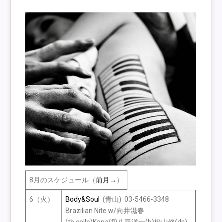
8月のスケジュール（
前月→
）
6（火）
Body&Soul
(青山) 03-5466-3348
Brazilian Nite w/向井滋春