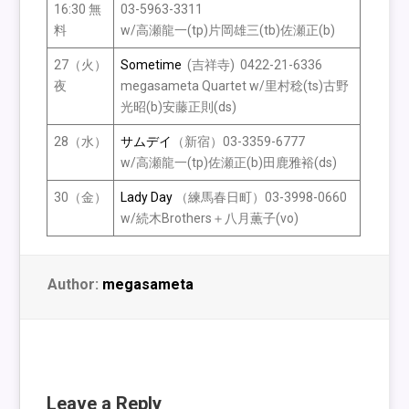
16:30 無
03-5963-3311
料
w/高瀬龍一(tp)片岡雄三(tb)佐瀬正(b)
27（火）
Sometime
(吉祥寺) 0422-21-6336
夜
megasameta Quartet w/里村稔(ts)古野
光昭(b)安藤正則(ds)
28（水）
サムデイ
（新宿）03-3359-6777
w/高瀬龍一(tp)佐瀬正(b)田鹿雅裕(ds)
30（金）
Lady Day
（練馬春日町）03-3998-0660
w/続木Brothers＋八月薫子(vo)
Author:
megasameta
Leave a Reply