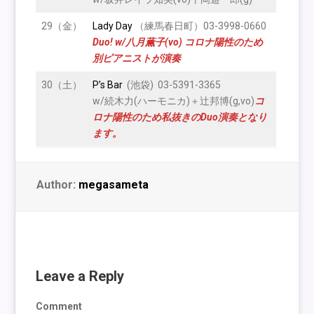
29（金）
Lady Day
（練馬春日町）03-3998-0660
Duo! w/八月薫子(vo) コロナ陽性のため
別ピアニストが演奏
30（土）
P’s Bar
(池袋) 03-5391-3365
w/続木力(ハーモニカ)＋辻邦博(g,vo)
コ
ロナ陽性のため私抜きのDuo演奏となり
ます。
Author:
megasameta
Leave a Reply
Comment