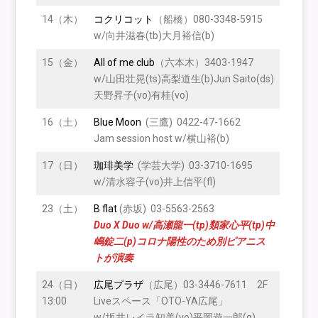
14（木）
コクリコット
（船橋）080-3348-5915
w/向井滋春(tb)大月裕信(b)
15（金）
All of me clu
b
（六本木）3403-1947
w/山田壮晃(ts)高梨道生(b)Jun Saito(ds)
天野昇子(vo)有桂(vo)
16（土）
Blue Moon
(三鷹) 0422-47-1662
Jam session host w/横山裕(b)
17（日）
珈琲美学
(学芸大学) 03-3710-1695
w/清水容子(vo)井上信平(fl)
23（土）
B flat
(赤坂) 03-5563-2563
Duo X Duo w/高瀬龍一(tp)類家心平(tp)中
嶋錠二(p)コロナ陽性のため別ピアニス
トが演奏
24（日）
広尾プラザ
（広尾）03-3446-7611 2F
13:00
Liveスペース「OTO-YA広尾」
w/坂井レイラ知美(vo)平岡遊一郎(g)