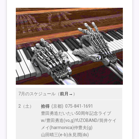
7月のスケジュール（
前月→
）
2（土）
拾得
(京都) 075-841-1691
豊田勇造だいたい50周年記念ライブ
w/豊田勇造(vo,g)YUZOBAND/筒井ケイ
メイ(harmonica)仲豊夫(g)
山田晴三(e-b)永見潤(ds)