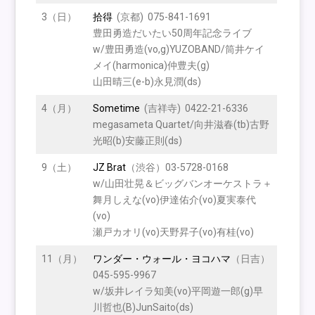
3（日）
拾得
(京都) 075-841-1691
豊田勇造だいたい50周年記念ライブ
w/豊田勇造(vo,g)YUZOBAND/筒井ケイ
メイ(harmonica)仲豊夫(g)
山田晴三(e-b)永見潤(ds)
4（月）
Sometime
(吉祥寺) 0422-21-6336
megasameta Quartet/向井滋春(tb)古野
光昭(b)安藤正則(ds)
9（土）
JZ Brat
（渋谷）03-5728-0168
w/山田壮晃＆ビッグバンオーケストラ＋
舞月しえな(vo)伊達佑介(vo)夏実泰代
(vo)
瀬戸カオリ(vo)天野昇子(vo)有桂(vo)
11（月）
ワンダー・ウォール・ヨコハマ
（日吉）
045-595-9967
w/坂井レイラ知美(vo)平岡遊一郎(g)早
川哲也(B)JunSaito(ds)