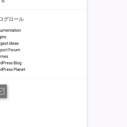
々堂
ログロール
umentation
gins
gest Ideas
port Forum
emes
dPress Blog
dPress Planet