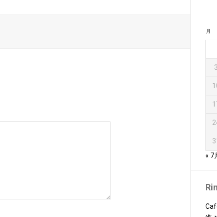
月
1
1
2
3
« 7
Ri
Caf