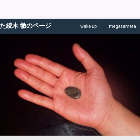
た続木 徹のページ
wake up！
megasameta