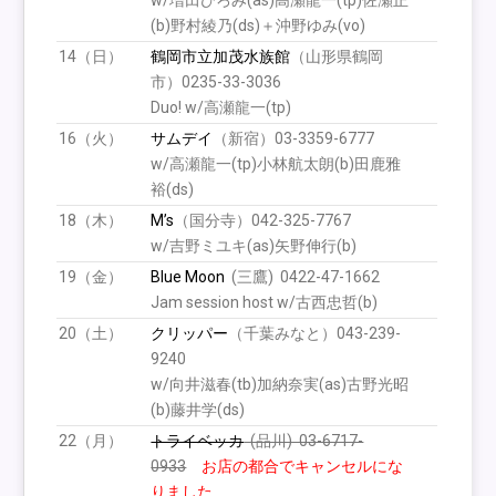
(b)野村綾乃(ds)＋沖野ゆみ(vo)
14（日）
鶴岡市立加茂水族館
（山形県鶴岡
市）0235-33-3036
Duo! w/高瀬龍一(tp)
16（火）
サムデイ
（新宿）03-3359-6777
w/高瀬龍一(tp)小林航太朗(b)田鹿雅
裕(ds)
18（木）
M’s
（国分寺）042-325-7767
w/吉野ミユキ(as)矢野伸行(b)
19（金）
Blue Moon
(三鷹) 0422-47-1662
Jam session host w/古西忠哲(b)
20（土）
クリッパー
（千葉みなと）043-239-
9240
w/向井滋春(tb)加納奈実(as)古野光昭
(b)藤井学(ds)
22（月）
トライベッカ
(品川) 03-6717-
0933
お店の都合でキャンセルにな
りました