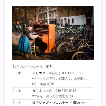
10月のスケジュール（
前月→
）
3（水）
アリエス
（御徒町）03-3831-0523
w/マイク黒宮(vo)SORA(vo)風早龍也
(b)二本柳守(ds)
4（木）
ダフネ
（鎌倉）0467-24-5169
w/塚元一美(vo)古西忠哲(b)
6（土）
横浜ジャズ・プロムナード
関内小ホ