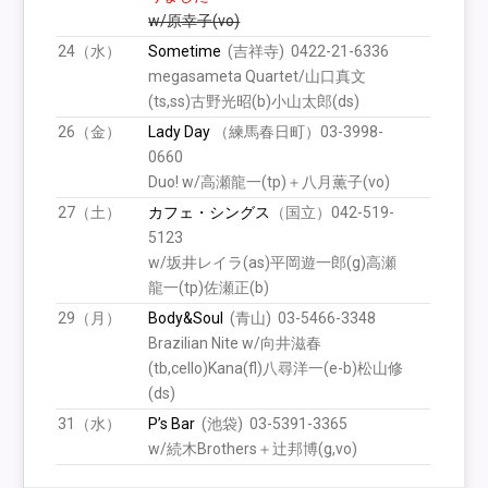
w/原幸子(vo)
24（水）
Sometime
(吉祥寺) 0422-21-6336
megasameta Quartet/山口真文
(ts,ss)古野光昭(b)小山太郎(ds)
26（金）
Lady Day
（練馬春日町）03-3998-
0660
Duo! w/高瀬龍一(tp)＋八月薫子(vo)
27（土）
カフェ・シングス
（国立）042-519-
5123
w/坂井レイラ(as)平岡遊一郎(g)高瀬
龍一(tp)佐瀬正(b)
29（月）
Body&Soul
(青山) 03-5466-3348
Brazilian Nite w/向井滋春
(tb,cello)Kana(fl)八尋洋一(e-b)松山修
(ds)
31（水）
P’s Bar
(池袋) 03-5391-3365
w/続木Brothers＋辻邦博(g,vo)