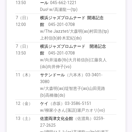
13:50
ール
045-662-1221
Duo! w/高瀬龍一(tp)
7（日）
横浜ジャズプロムナード
開港記念
12:00
館
045-201-0708
w/The Jazztet/大森明(as)村田浩(tp)
上村信(b)鈴木宏紀(ds)
7（日）
横浜ジャズプロムナード
開港記念
13:50
館
045-201-0708
w/向井滋春(tb)大月裕信(b)江藤良人
(ds)向井伸子(vo)
11（木）
サテンドール
（六本木）03-3401-
3080
w/大森明(as)堤智恵子(as)山田晃路
(b)高橋徹(ds)
12（金）
ケイ
（赤坂）03-3586-5151
w/柳家小きん(落語)瀬戸カオリ(vo)
13（土）
佐渡両津文化会館
（佐渡島）0259-
27-2625
w/増田ひろみ(as)高瀬龍一(tp)佐瀬正