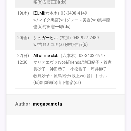
昭(b)安藤正則(ds)
19(木)
IZUMI
(六本木) 03-3408-4149
w/マイク黒宮(vo)グレース美香(vo)風早龍
也(b)村田憲一郎(ds)
20(金)
シュガーヒル
(草加) 048-927-7489
w/吉野ミユキ(as)矢野伸行(b)
22(日)
All of me clu
b
（六本木）03-3403-1947
12:30
マリアエヴァ(vo)&Friends/池田紀子・菅家
眞砂子・神田恭子・小松彬子・坪井柳子・
牧野妙子・原島裕子(以上vo) 皆川トオル
(ts)新岡誠(b)山下暢彦(ds)
Author:
megasameta