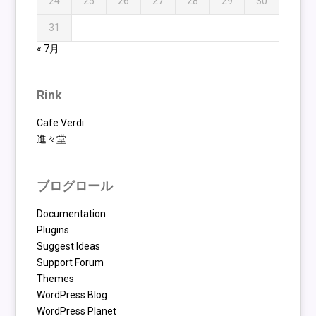
24
25
26
27
28
29
30
31
« 7月
Rink
Cafe Verdi
進々堂
ブログロール
Documentation
Plugins
Suggest Ideas
Support Forum
Themes
WordPress Blog
WordPress Planet