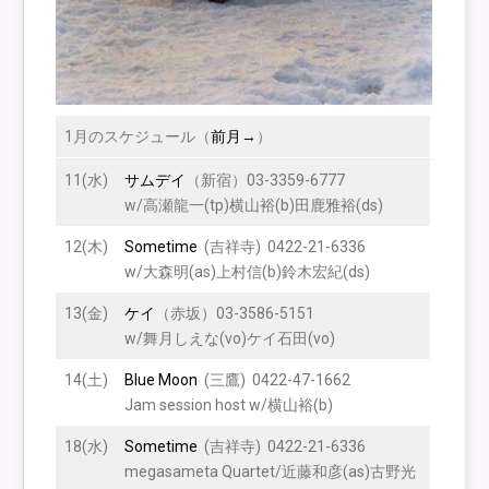
1月のスケジュール（
前月→
）
11(水)
サムデイ
（新宿）03-3359-6777
w/高瀬龍一(tp)横山裕(b)田鹿雅裕(ds)
12(木)
Sometime
(吉祥寺) 0422-21-6336
w/大森明(as)上村信(b)鈴木宏紀(ds)
13(金)
ケイ
（赤坂）03-3586-5151
w/舞月しえな(vo)ケイ石田(vo)
14(土)
Blue Moon
(三鷹) 0422-47-1662
Jam session host w/横山裕(b)
18(水)
Sometime
(吉祥寺) 0422-21-6336
megasameta Quartet/近藤和彦(as)古野光