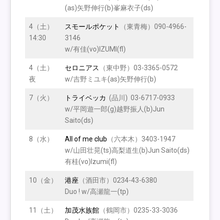
(as)矢野伸行(b)峯麻衣子(ds)
4（土）
スモールポケット
（東青梅）090-4966-
14:30
3146
w/有佳(vo)IZUMI(fl)
4（土）
セロニアス
（東中野）03-3365-0572
夜
w/吉野ミユキ(as)矢野伸行(b)
7（火）
トライベッカ
(品川) 03-6717-0933
w/平岡遊一郎(g)越野振人(b)Jun
Saito(ds)
8（水）
All of me clu
b
（六本木）3403-1947
w/山田壮晃(ts)高梨道生(b)Jun Saito(ds)
有桂(vo)Izumi(fl)
10（金）
港座
（酒田市）0234-43-6380
Duo ! w/高瀬龍一(tp)
11（土）
加茂水族館
（鶴岡市）0235-33-3036