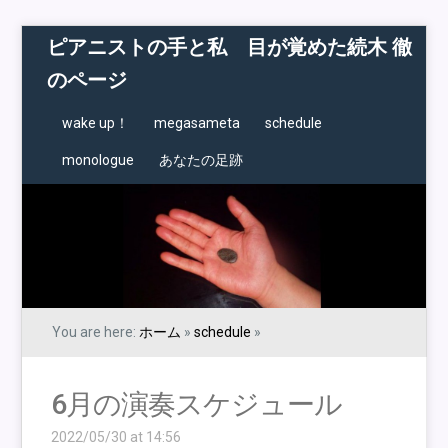
ピアニストの手と私 目が覚めた続木 徹
のページ
wake up！
megasameta
schedule
monologue
あなたの足跡
You are here:
ホーム
»
schedule
»
6月の演奏スケジュール
2022/05/30 at 14:56