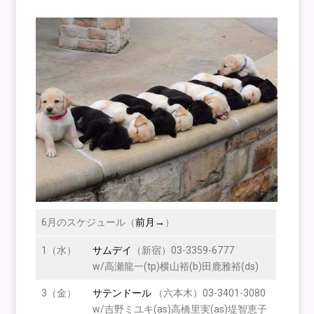
6月のスケジュール（
前月→
）
1（水）
サムデイ
（新宿）03-3359-6777
w/高瀬龍一(tp)横山裕(b)田鹿雅裕(ds)
3（金）
サテンドール
（六本木）03-3401-3080
w/吉野ミユキ(as)高橋里実(as)堤智恵子