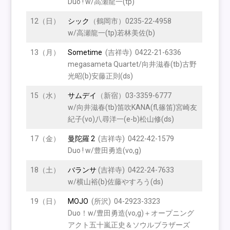
Duo ! w/高瀬龍一(tp)
12（日）
シック
（鶴岡市）0235-22-4958
w/高瀬龍一(tp)若林美佐(b)
13（月）
Sometime
(吉祥寺) 0422-21-6336
megasameta Quartet/向井滋春(tb)古野
光昭(b)安藤正則(ds)
15（水）
サムデイ
（新宿）03-3359-6777
w/向井滋春(tb)笛吹KANA(fl,篠笛)宮崎友
紀子(vo)八尋洋一(e-b)松山修(ds)
17（金）
曼陀羅 2
(吉祥寺) 0422-42-1579
Duo ! w/豊田勇造(vo,g)
18（土）
バランサ
(吉祥寺) 0422-24-7633
w/横山裕(b)佐藤やすろう(ds)
19（日）
MOJO
(所沢) 04-2923-3323
Duo！w/豊田勇造(vo,g)＋オープニング
アクト五十嵐正史＆ソウルブラザーズ